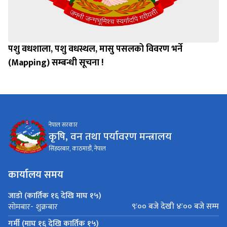
पशु वधशाला, पशु वधस्थल, मासु पसलको विवरण भर्ने
(Mapping) सम्बन्धी सूचना !
नेपाल सरकार
कृषि, वन तथा पर्यावरण मन्त्रालय
सिंहदरबार, काठमाडौं, नेपाल
कार्यालय समय
जाडो (कार्तिक १६ देखि माघ १५)
९ः०० बजे देखी ४ः०० बजे सम्म
सोमबार- शुक्रबार
गर्मी (माघ १६ देखि कार्तिक १५)