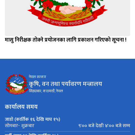
मासु निरीक्षक तोक्ने प्रयोजनका लागि प्रकाशन गरिएको सूचना !
नेपाल सरकार
कृषि, वन तथा पर्यावरण मन्त्रालय
सिंहदरबार, काठमाडौं, नेपाल
कार्यालय समय
जाडो (कार्तिक १६ देखि माघ १५)
९ः०० बजे देखी ४ः०० बजे सम्म
सोमबार- शुक्रबार