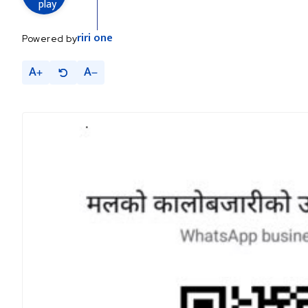
riri
one
Powered by
A
A