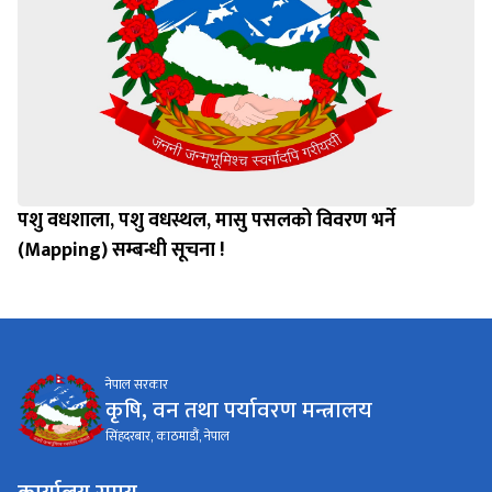
पशु वधशाला, पशु वधस्थल, मासु पसलको विवरण भर्ने
(Mapping) सम्बन्धी सूचना !
नेपाल सरकार
कृषि, वन तथा पर्यावरण मन्त्रालय
सिंहदरबार, काठमाडौं, नेपाल