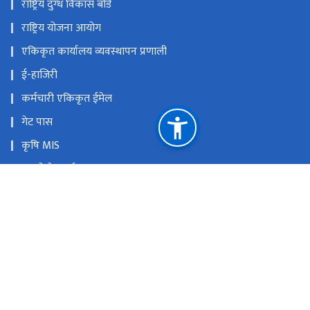
राष्ट्रिय दुग्ध विकास बोर्ड
राष्ट्रिय योजना आयोग
एकिकृत कार्यालय व्यवस्थापन प्रणाली
ई-हाजिरी
कर्मचारी एकिकृत ईमेल
गेट पास
कृषि MIS
पुरानो वेभसाईट
सार्वजनिक सम्पत्ती व्यवस्थापन प्रणाली (PAMS)
राष्ट्रिय प्राकृतिक स्रोत तथा वित्त आयोग
सिंहदरबार, काठमाडौं, नेपाल
info@moafe.gov.np, gunaso@moafe.gov.np
01-4211665, 01-4211932