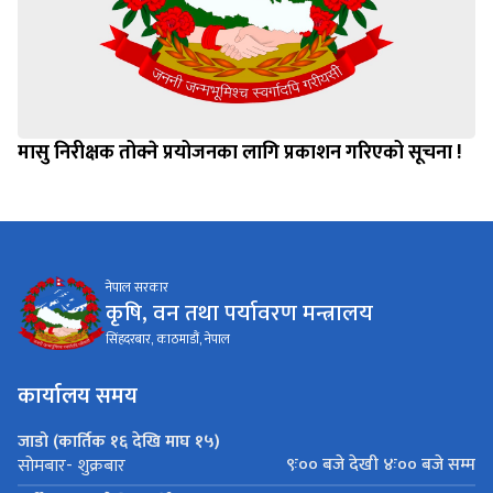
मासु निरीक्षक तोक्ने प्रयोजनका लागि प्रकाशन गरिएको सूचना !
नेपाल सरकार
कृषि, वन तथा पर्यावरण मन्त्रालय
सिंहदरबार, काठमाडौं, नेपाल
कार्यालय समय
जाडो (कार्तिक १६ देखि माघ १५)
९ः०० बजे देखी ४ः०० बजे सम्म
सोमबार- शुक्रबार