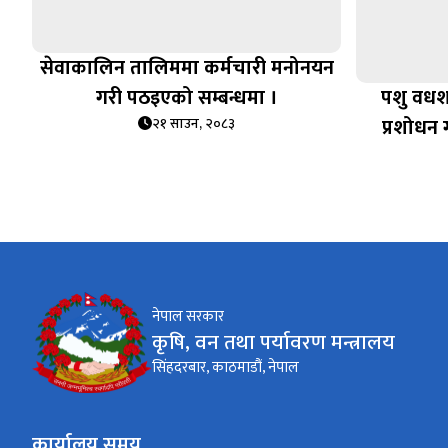
सेवाकालिन तालिममा कर्मचारी मनोनयन
गरी पठइएको सम्बन्धमा ।
पशु वधशा
प्रशोधन ग
२१ साउन, २०८३
नेपाल सरकार
कृषि, वन तथा पर्यावरण मन्त्रालय
सिंहदरबार, काठमाडौं, नेपाल
कार्यालय समय