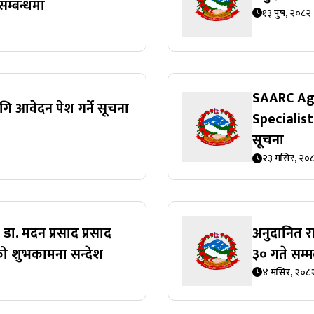
म्बन्धमा
१३ पुष, २०८२
SAARC Agr
गि आवेदन पेश गर्ने सूचना
Specialist
सूचना
२३ मंसिर, २०
 डा. मदन प्रसाद प्रसाद
अनुदानित 
को शुभकामना सन्देश
३० गते सम्
४ मंसिर, २०८