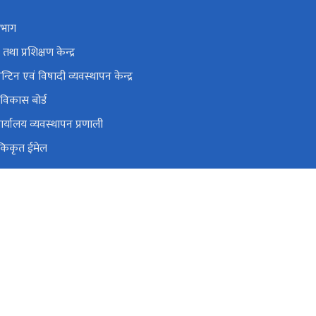
िभाग
था प्रशिक्षण केन्द्र
रेन्टिन एवं विषादी व्यवस्थापन केन्द्र
्ध विकास बोर्ड
्यालय व्यवस्थापन प्रणाली
एकिकृत ईमेल
सम्पत्ती व्यवस्थापन प्रणाली (PAMS)
oafe.gov.np, gunaso@moafe.gov.np
01-4211665, 01-4211932