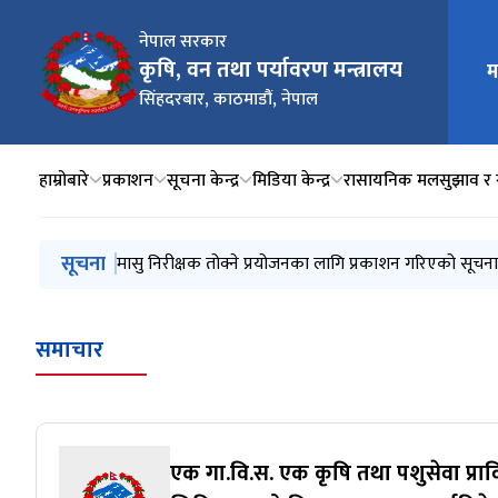
नेपाल सरकार
मुख्य न
कृषि, वन तथा पर्यावरण मन्त्रालय
म
सिंहदरबार, काठमाडौं, नेपाल
हाम्रोबारे
प्रकाशन
सूचना केन्द्र
मिडिया केन्द्र
रासायनिक मल
सुझाव र 
मुख्य नेभिगेसनमा जानुहोस्
सूचना
सेवाकालिन तालिममा कर्मचारी मनोनयन गरी पठइएको सम्बन्
मासु निरीक्षक तोक्ने प्रयोजनका लागि प्रकाशन गरिएको सूचना
पशु वधशाला, पशु वधस्थल, मासु पसलको विवरण भर्ने (Mappin
अनुदानित रासायनिक मलको २०८३, श्रावण १ देखि २०८३ श्रा
ए. ए. एग्रो प्यानल इन्डष्ट्रिजको स्थापनाको इआईए (७ दिने सूच
समाचार
एक गा.वि.स. एक कृषि तथा पशुसेवा प्रा