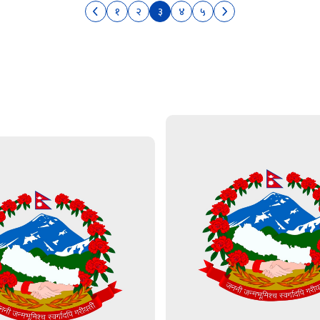
१
२
३
४
५