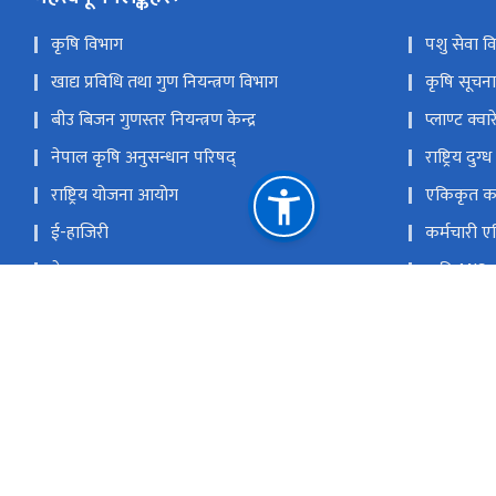
कृषि विभाग
पशु सेवा व
खाद्य प्रविधि तथा गुण नियन्त्रण विभाग
कृषि सूचना त
बीउ बिजन गुणस्तर नियन्त्रण केन्द्र
प्लाण्ट क्वा
नेपाल कृषि अनुसन्धान परिषद्
राष्ट्रिय दुग
राष्ट्रिय योजना आयोग
एकिकृत कार
ई-हाजिरी
कर्मचारी 
गेट पास
कृषि MIS
पुरानो वेभसाईट
सार्वजनिक 
राष्ट्रिय प्राकृतिक स्रोत तथा वित्त आयोग
सिंहदरबार, काठमाडौं, नेपाल
info@m