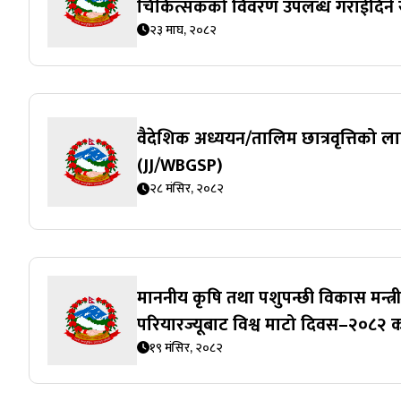
चिकित्सकको विवरण उपलब्ध गराईदिने स
२३ माघ, २०८२
वैदेशिक अध्ययन/तालिम छात्रवृत्तिको ला
(JJ/WBGSP)
२८ मंसिर, २०८२
माननीय कृषि तथा पशुपन्छी विकास मन्त्री
परियारज्यूबाट विश्व माटो दिवस–२०८२ 
१९ मंसिर, २०८२