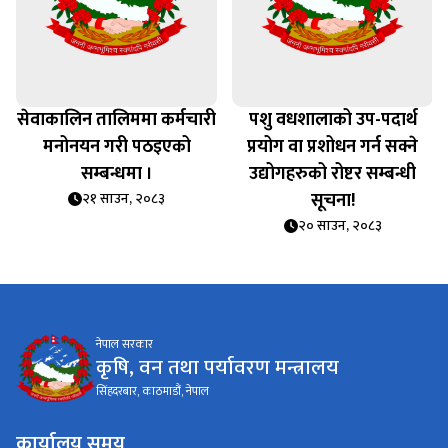
ा
सेवाकालिन तालिममा कर्मचारी
पशु वधशालाको उप-पदार्थ
मनोनयन गरी पठइएको
प्रयोग वा प्रशोधन गर्न सक्ने
सम्बन्धमा ।
उद्योगहरुको रोष्टर सम्बन्धी
सूचना!
२१ साउन, २०८३
२० साउन, २०८३
नेपाल सरकार
कृषि, वन तथा पर्यावरण मन्त्रालय
सिंहदरबार, काठमाडौं, नेपाल