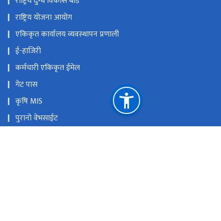
राष्ट्रिय दुग्ध विकास बोर्ड
राष्ट्रिय योजना आयोग
एकिकृत कार्यालय व्यवस्थापन प्रणाली
ई-हाजिरी
कर्मचारी एकिकृत ईमेल
गेट पास
कृषि MIS
पुरानो वेभसाईट
सार्वजनिक सम्पत्ती व्यवस्थापन प्रणाली (PAMS)
राष्ट्रिय प्राकृतिक स्रोत तथा वित्त आयोग
सिंहदरबार, काठमाडौं, नेपाल
info@moafe.gov.np, gunaso@moafe.gov.np